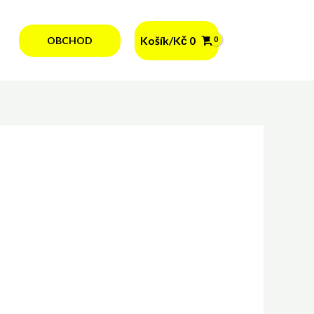
Košík/
Kč
0
OBCHOD